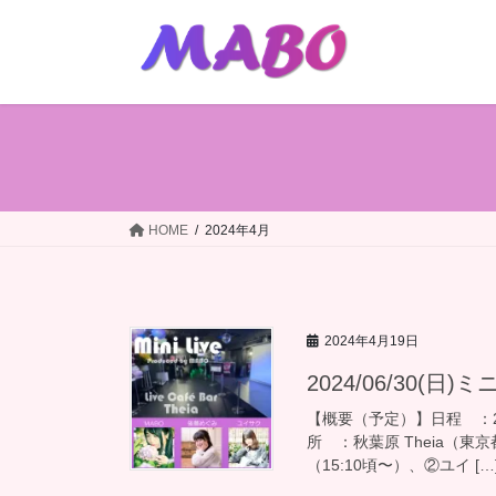
コ
ナ
ン
ビ
テ
ゲ
ン
ー
ツ
シ
へ
ョ
ス
ン
キ
に
ッ
移
HOME
2024年4月
プ
動
2024年4月19日
2024/06/30(日)
【概要（予定）】日程 ：202
所 ：秋葉原 Theia（東
（15:10頃〜）、②ユイ […